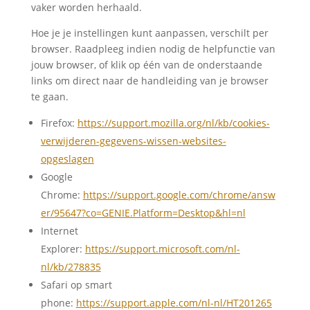
vaker worden herhaald.
Hoe je je instellingen kunt aanpassen, verschilt per
browser. Raadpleeg indien nodig de helpfunctie van
jouw browser, of klik op één van de onderstaande
links om direct naar de handleiding van je browser
te gaan.
Firefox:
https://support.mozilla.org/nl/kb/cookies-
verwijderen-gegevens-wissen-websites-
opgeslagen
Google
Chrome:
https://support.google.com/chrome/answ
er/95647?co=GENIE.Platform=Desktop&hl=nl
Internet
Explorer:
https://support.microsoft.com/nl-
nl/kb/278835
Safari op smart
phone:
https://support.apple.com/nl-nl/HT201265