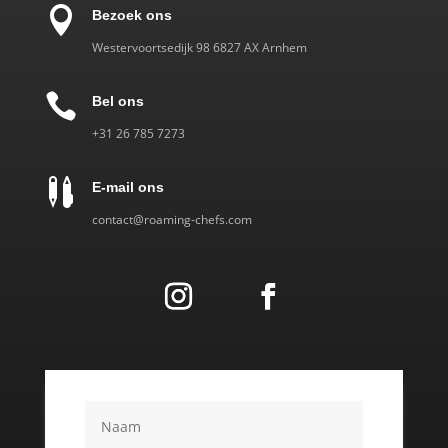

Bezoek ons
Westervoortsedijk 98 6827 AX Arnhem

Bel ons
‎+31 26 785 7273

E-mail ons
contact@roaming-chefs.com