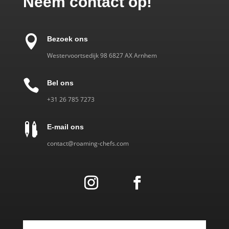
Neem contact op!

Bezoek ons
Westervoortsedijk 98 6827 AX Arnhem

Bel ons
‎+31 26 785 7273

E-mail ons
contact@roaming-chefs.com