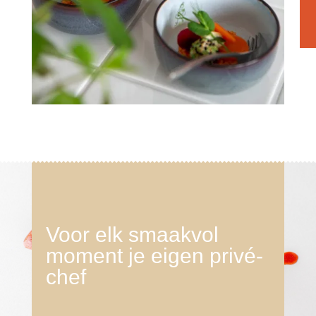
Voor elk smaakvol
moment je eigen privé-
chef