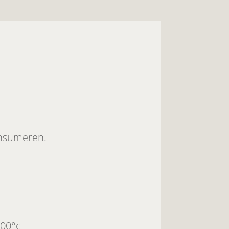
onsumeren.
100°c