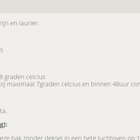
jn en laurier.
)
8 graden celcius
bij maximaal 7graden celcius en binnen 48uur c
ta.
g):
eze bak zonder deksel in een hete luchtoven op 