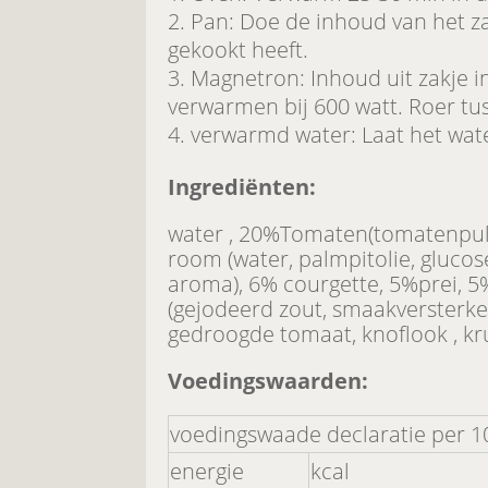
Pan: Doe de inhoud van het za
gekookt heeft.
Magnetron: Inhoud uit zakje i
verwarmen bij 600 watt. Roer tu
verwarmd water: Laat het wate
Ingrediënten:
water , 20%Tomaten(tomatenpulp
room (water, palmpitolie, glucos
aroma), 6% courgette, 5%prei, 
(gejodeerd zout, smaakversterke
gedroogde tomaat, knoflook , k
Voedingswaarden:
voedingswaade declaratie per 1
energie
kcal