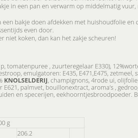
kje in een pan en verwarm op middelmatig vuur, 
n een bakje doen afdekken met huishoudfolie en c
ssentijds even door.
r niet koken, dan kan het zakje scheuren!
, tomatenpuree , zuurteregelaar E330), 12%wort
estroop, emulgatoren: E435, E471,E475, zetmeel, st
5%
KNOLSELDERIJ
, champignons, 4rode ui, olijfolie
r E621, palmvet, bouillonextract, aroma’s , gedr
ruiden en specerijen, eekhoorntjesbroodpoeder. 
00 g
206.2